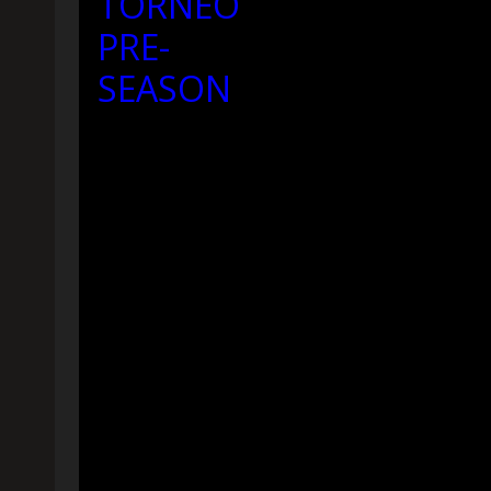
TORNEO
PRE-
SEASON
ALLIEVI
A
-
PRONTI
PER
IL
TORNEO
PRE-
SEASON
18-
10-
2025
12:10
18-
10-